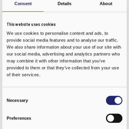
Consent
Details
About
Uživatelské údaje se ukládají tak dlouho, dokud se uživatel ke
službě přihlašuje. Uživatelské údaje jsou odstraněny, pokud
není uživatel aktivní po dobu dvou (2) let, nebo na vyžádání.
This website uses cookies
Záložní kopie uživatelských údajů se uchovávají dvanáct (12)
We use cookies to personalise content and ads, to
měsíců po jejich odstranění. Všechny komentáře napsané
provide social media features and to analyse our traffic.
v chatu jsou uloženy ve fóru a nebudou odstraněny.
We also share information about your use of our site with
our social media, advertising and analytics partners who
may combine it with other information that you’ve
KONTAKTNÍ FORMULÁŘ A PARTNERSKÝ FORMULÁŘ
provided to them or that they’ve collected from your use
of their services.
V systému jsou uloženy také informace z kontaktního
formuláře na webových stránkách (informace o jménu a e-
mailové adrese odesílatele) a partnerského formuláře
C
Necessary
o
(informace o jménu odesílatele, e-mailová adresa, informace
n
o názvu organizace/firmy). Licenční partneři programu KiVa
s
Preferences
Antibullying Program využívají stránky ke shromažďování
e
kontaktních údajů zájemců o program (jméno a e-mail
n