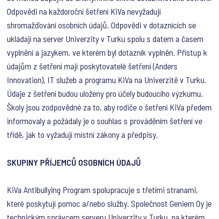
Odpovědi na každoroční šetření KiVa nevyžadují
shromažďování osobních údajů. Odpovědi v dotaznících se
ukládají na server Univerzity v Turku spolu s datem a časem
vyplnění a jazykem, ve kterém byl dotazník vyplněn. Přístup k
údajům z šetření mají poskytovatelé šetření (Anders
Innovation), IT služeb a programu KiVa na Univerzitě v Turku.
Údaje z šetření budou uloženy pro účely budoucího výzkumu.
Školy jsou zodpovědné za to, aby rodiče o šetření KiVa předem
informovaly a požádaly je o souhlas s prováděním šetření ve
třídě, jak to vyžadují místní zákony a předpisy.
SKUPINY PŘÍJEMCŮ OSOBNÍCH ÚDAJŮ
KiVa Antibullying Program spolupracuje s třetími stranami,
které poskytují pomoc a/nebo služby. Společnost Geniem Oy je
technickým správcem serveru Univerzity v Turku, na kterém