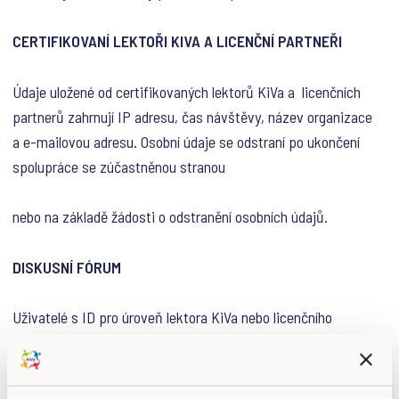
CERTIFIKOVANÍ LEKTOŘI KIVA A LICENČNÍ PARTNEŘI
Údaje uložené od certifikovaných lektorů KiVa a licenčních
partnerů zahrnují IP adresu, čas návštěvy, název organizace
a e-mailovou adresu. Osobní údaje se odstraní po ukončení
spolupráce se zúčastněnou stranou
nebo na základě žádosti o odstranění osobních údajů.
DISKUSNÍ FÓRUM
Uživatelé s ID pro úroveň lektora KiVa nebo licenčního
partnera mají přístup do diskusního fóra. Pro vstup do fóra je
nutné zadat osobní údaje (jméno uživatele, e-mailová adresa)
a název školy nebo partnerské organizace, kterou zastupuje.