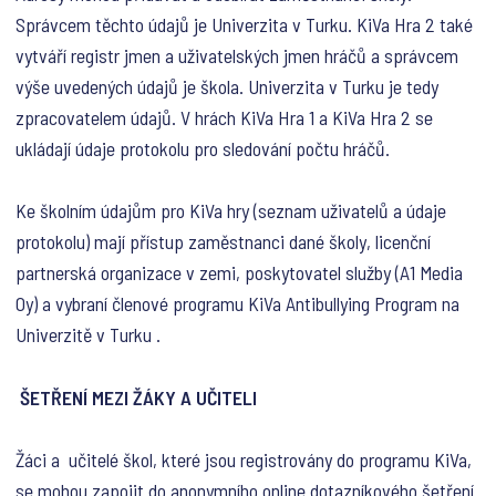
Správcem těchto údajů je Univerzita v Turku. KiVa Hra 2 také
vytváří registr jmen a uživatelských jmen hráčů a správcem
výše uvedených údajů je škola. Univerzita v Turku je tedy
zpracovatelem údajů. V hrách KiVa Hra 1 a KiVa Hra 2 se
ukládají údaje protokolu pro sledování počtu hráčů.
Ke školním údajům pro KiVa hry (seznam uživatelů a údaje
protokolu) mají přístup zaměstnanci dané školy, licenční
partnerská organizace v zemi, poskytovatel služby (A1 Media
Oy) a vybraní členové programu KiVa Antibullying Program na
Univerzitě v Turku .
ŠETŘENÍ MEZI ŽÁKY A UČITELI
Žáci a učitelé škol, které jsou registrovány do programu KiVa,
se mohou zapojit do anonymního online dotazníkového šetření.