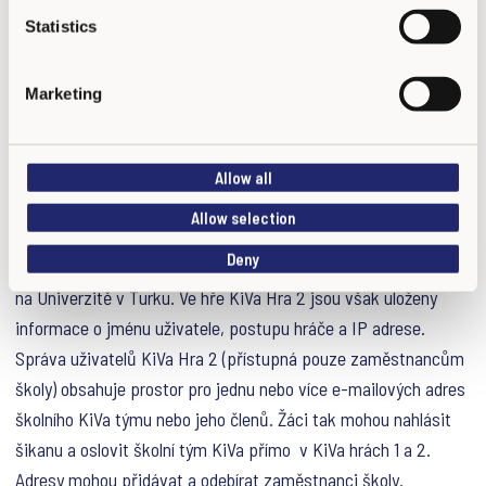
odesílatele a informace o názvu školy). Údaje z kontaktního
t
Statistics
formuláře a osobní kontaktní údaje získané prostřednictvím
S
e
partnerského formuláře se uchovávají po dobu jednoho (1)
Marketing
l
roku.
e
c
HRY KIVA
Allow all
t
i
Allow selection
Když se studenti přihlašují jako uživatelé her KiVa Hra 1, KiVa
o
Deny
n
Hra 2 nebo Pulmikas, jejich osobní údaje nejsou zpracovávány
na Univerzitě v Turku. Ve hře KiVa Hra 2 jsou však uloženy
informace o jménu uživatele, postupu hráče a IP adrese.
Správa uživatelů KiVa Hra 2 (přístupná pouze zaměstnancům
školy) obsahuje prostor pro jednu nebo více e-mailových adres
školního KiVa týmu nebo jeho členů. Žáci tak mohou nahlásit
šikanu a oslovit školní tým KiVa přímo v KiVa hrách 1 a 2.
Adresy mohou přidávat a odebírat zaměstnanci školy.